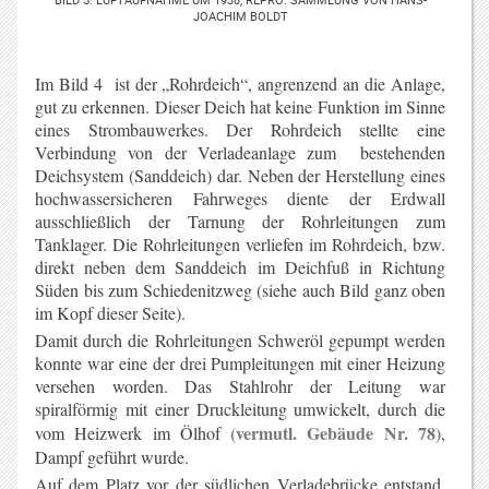
JOACHIM BOLDT
Im Bild 4 ist der „Rohrdeich“, angrenzend an die Anlage,
gut zu erkennen. Dieser Deich hat keine Funktion im Sinne
eines Strombauwerkes. Der Rohrdeich stellte eine
Verbindung von der Verladeanlage zum bestehenden
Deichsystem (Sanddeich) dar. Neben der Herstellung eines
hochwassersicheren Fahrweges diente der Erdwall
ausschließlich der Tarnung der Rohrleitungen zum
Tanklager. Die Rohrleitungen verliefen im Rohrdeich, bzw.
direkt neben dem Sanddeich im Deichfuß in Richtung
Süden bis zum Schiedenitzweg (siehe auch Bild ganz oben
im Kopf dieser Seite).
Damit durch die Rohrleitungen Schweröl gepumpt werden
konnte war eine der drei Pumpleitungen mit einer Heizung
versehen worden. Das Stahlrohr der Leitung war
spiralförmig mit einer Druckleitung umwickelt, durch die
(vermutl. Gebäude Nr. 78)
vom Heizwerk im Ölhof
,
Dampf geführt wurde.
Auf dem Platz vor der südlichen Verladebrücke entstand,