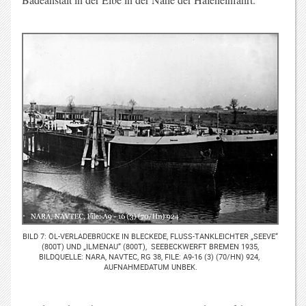
BILD 7: ÖL-VERLADEBRÜCKE IN BLECKEDE, FLUSS-TANKLEICHTER „SEEVE“ (
800T) UND „ILMENAU“ (800T), SEEBECKWERFT BREMEN 1935, B
ILDQUELLE: NARA, NAVTEC, RG 38, FILE: A9-16 (3) (70/HN) 924, A
UFNAHMEDATUM UNBEK.