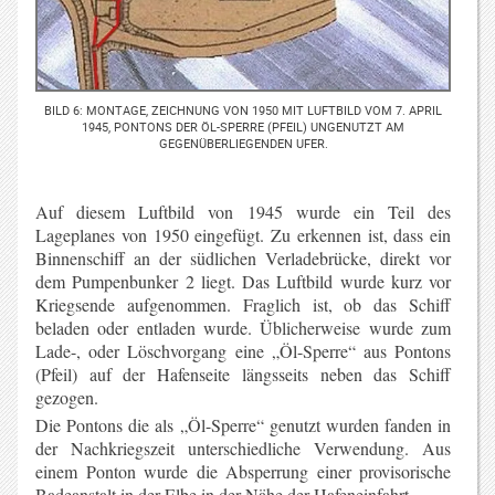
BILD 6: MONTAGE, ZEICHNUNG VON 1950 MIT LUFTBILD VOM 7. APRIL
1945, PONTONS DER ÖL-SPERRE (PFEIL) UNGENUTZT AM
GEGENÜBERLIEGENDEN UFER.
Auf diesem Luftbild von 1945 wurde ein Teil des
Lageplanes von 1950 eingefügt. Zu erkennen ist, dass ein
Binnenschiff an der südlichen Verladebrücke, direkt vor
dem Pumpenbunker 2 liegt. Das Luftbild wurde kurz vor
Kriegsende aufgenommen. Fraglich ist, ob das Schiff
beladen oder entladen wurde. Üblicherweise wurde zum
Lade-, oder Löschvorgang eine „Öl-Sperre“ aus Pontons
(Pfeil) auf der Hafenseite längsseits neben das Schiff
gezogen.
Die Pontons die als „Öl-Sperre“ genutzt wurden fanden in
der Nachkriegszeit unterschiedliche Verwendung. Aus
einem Ponton wurde die Absperrung einer provisorische
Badeanstalt in der Elbe in der Nähe der Hafeneinfahrt.