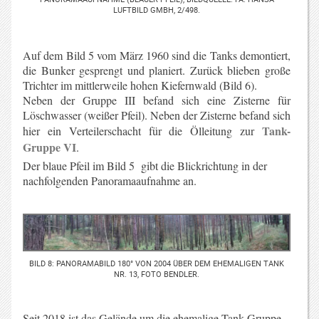
UFTBILD GMBH, 2/498.
Auf dem Bild 5 vom März 1960 sind die Tanks demontiert,
die Bunker gesprengt und planiert. Zurück blieben große
Trichter im mittlerweile hohen Kiefernwald (Bild 6).
Neben der Gruppe III befand sich eine Zisterne für
Löschwasser (weißer Pfeil). Neben der Zisterne befand sich
Tank-
hier ein Verteilerschacht für die Ölleitung zur
Gruppe VI
.
Der blaue Pfeil im Bild 5 gibt die Blickrichtung in der
nachfolgenden Panoramaaufnahme an.
BILD 8: PANORAMABILD 180° VON 2004 ÜBER DEM EHEMALIGEN TANK
NR. 13, FOTO BENDLER.
Seit 2018 ist das Gelände um die ehemalige Tank-Gruppe