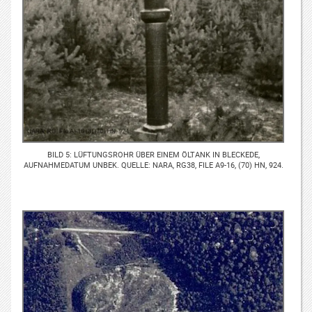
BILD 5: LÜFTUNGSROHR ÜBER EINEM ÖLTANK IN BLECKEDE,
AUFNAHMEDATUM UNBEK. QUELLE: NARA, RG38, FILE A9-16, (70) HN, 924.