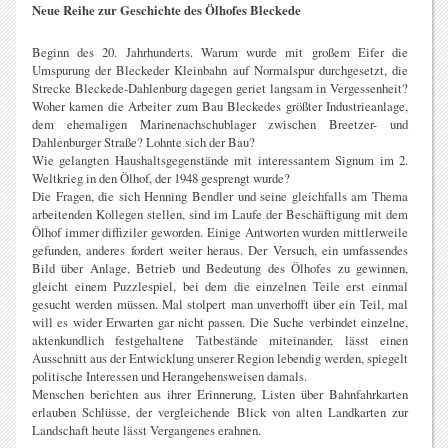
Neue Reihe zur Geschichte des Ölhofes Bleckede
Beginn des 20. Jahrhunderts. Warum wurde mit großem Eifer die
Umspurung der Bleckeder Kleinbahn auf Normalspur durchgesetzt, die
Strecke Bleckede-Dahlenburg dagegen geriet langsam in Vergessenheit?
Woher kamen die Arbeiter zum Bau Bleckedes größter Industrieanlage,
dem ehemaligen Marinenachschublager zwischen Breetzer- und
Dahlenburger Straße? Lohnte sich der Bau?
Wie gelangten Haushaltsgegenstände mit interessantem Signum im 2.
Weltkrieg in den Ölhof, der 1948 gesprengt wurde?
Die Fragen, die sich Henning Bendler und seine gleichfalls am Thema
arbeitenden Kollegen stellen, sind im Laufe der Beschäftigung mit dem
Ölhof immer diffiziler geworden. Einige Antworten wurden mittlerweile
gefunden, anderes fordert weiter heraus. Der Versuch, ein umfassendes
Bild über Anlage, Betrieb und Bedeutung des Ölhofes zu gewinnen,
gleicht einem Puzzlespiel, bei dem die einzelnen Teile erst einmal
gesucht werden müssen. Mal stolpert man unverhofft über ein Teil, mal
will es wider Erwarten gar nicht passen. Die Suche verbindet einzelne,
aktenkundlich festgehaltene Tatbestände miteinander, lässt einen
Ausschnitt aus der Entwicklung unserer Region lebendig werden, spiegelt
politische Interessen und Herangehensweisen damals.
Menschen berichten aus ihrer Erinnerung, Listen über Bahnfahrkarten
erlauben Schlüsse, der vergleichende Blick von alten Landkarten zur
Landschaft heute lässt Vergangenes erahnen.