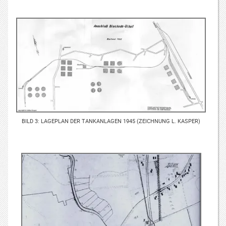
BILD 3: LAGEPLAN DER TANKANLAGEN 1945 (ZEICHNUNG L. KASPER)