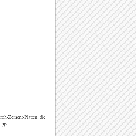
troh-Zement-Platten, die
appe.