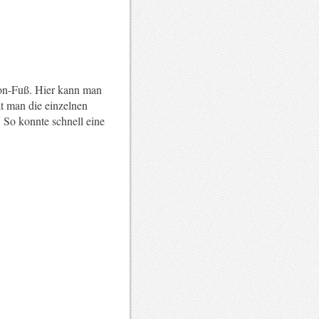
eton-Fuß. Hier kann man
t man die einzelnen
 So konnte schnell eine