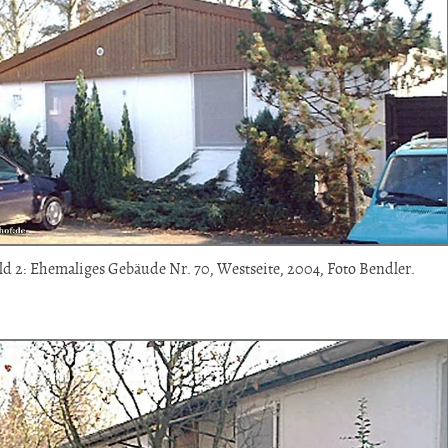
ld 2: Ehemaliges Gebäude Nr. 70, Westseite, 2004, Foto Bendler.