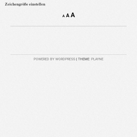
Zeichengröße einstellen
A
A
A
POWERED BY WORDPRESS
|
THEME:
PLAYNE