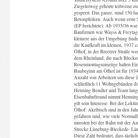
Ziegeleiweg gehörte teilweise z
gesperrt. Das ganze, rund 150 h
Betonpfeilern. Auch wenn erste Sc
(EP berichtete): Ab 1935/36 war 
Baufirmen wie Wayss & Freytag 
kleinere aus der Umgebung finde
die Kaufkraft im kleinen, 1937 
Ölhof, in der Breetzer Straße w
dem Rheinland, die nach Blecke
Rosenmontagsumzüge halten Einzu
Baubeginn am Ölhof ist für 1934
Anzahl von Arbeitern um diese Z
schließlich 11 Wohngebäuden dor
Henning Bendler und Team lange 
Eisenbahnfreund nimmt Henning 
gilt sein Interesse. Bei der Lek
Ölhof: Akribisch sind in den Jah
gefahren sind, wie viele Normalf
mussten bei der Bahn mit der Ang
Strecke Lüneburg-Bleckede- Lüne
Diese Zahl bedeutet, dass tägli