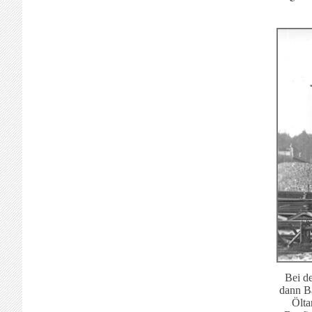
Bei d
dann Ba
Ölta