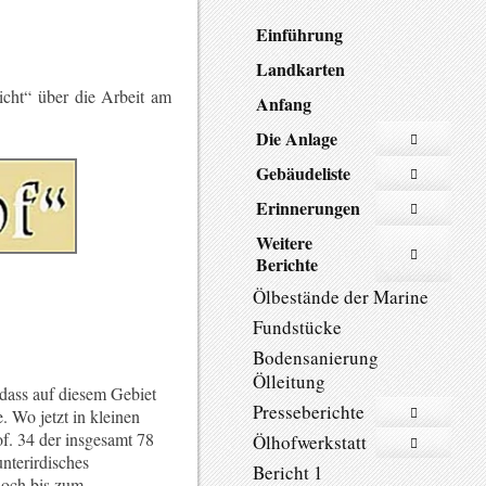
Einführung
Landkarten
icht“ über die Arbeit am
Anfang
Die Anlage
Gebäudeliste
Erinnerungen
Weitere
Berichte
Ölbestände der Marine
Fundstücke
Bodensanierung
Ölleitung
dass auf diesem Gebiet
Presseberichte
. Wo jetzt in kleinen
of. 34 der insgesamt 78
Ölhofwerkstatt
nterirdisches
Bericht 1
hoch bis zum