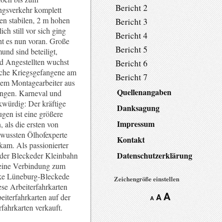
Bericht 2
ngsverkehr komplett
en stabilen, 2 m hohen
Bericht 3
ch still vor sich ging
Bericht 4
ht es nun voran. Große
Bericht 5
nd sind beteiligt,
d Angestellten wuchst
Bericht 6
ische Kriegsgefangene am
Bericht 7
llem Montagearbeiter aus
Quellenangaben
ingen. Karneval und
würdig: Der kräftige
Danksagung
gen ist eine größere
Impressum
 als die ersten von
 wussten Ölhofexperte
Kontakt
kam. Als passionierter
Datenschutzerklärung
der Bleckeder Kleinbahn
t eine Verbindung zum
ecke Lüneburg-Bleckede
Zeichengröße einstellen
ese Arbeiterfahrkarten
A
iterfahrkarten auf der
A
A
ahrkarten verkauft.