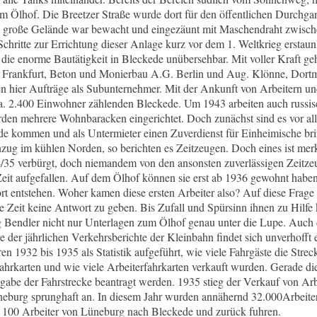
um Ölhof. Die Breetzer Straße wurde dort für den öffentlichen Durchga
a große Gelände war bewacht und eingezäunt mit Maschendraht zwisch
hritte zur Errichtung dieser Anlage kurz vor dem 1. Weltkrieg erstaunli
die enorme Bautätigkeit in Bleckede unübersehbar. Mit voller Kraft ge
Frankfurt, Beton und Monierbau A.G. Berlin und Aug. Klönne, Dortmu
n hier Aufträge als Subunternehmer. Mit der Ankunft von Arbeitern un
ca. 2.400 Einwohner zählenden Bleckede. Um 1943 arbeiten auch russ
erden mehrere Wohnbaracken eingerichtet. Doch zunächst sind es vor a
de kommen und als Untermieter einen Zuverdienst für Einheimische br
g im kühlen Norden, so berichten es Zeitzeugen. Doch eines ist merk
/35 verbürgt, doch niemandem von den ansonsten zuverlässigen Zeitzeu
eit aufgefallen. Auf dem Ölhof können sie erst ab 1936 gewohnt haben,
t entstehen. Woher kamen diese ersten Arbeiter also? Auf diese Frage
Zeit keine Antwort zu geben. Bis Zufall und Spürsinn ihnen zu Hilfe 
Bendler nicht nur Unterlagen zum Ölhof genau unter die Lupe. Auch 
türe der jährlichen Verkehrsberichte der Kleinbahn findet sich unverhoff
ren 1932 bis 1935 als Statistik aufgeführt, wie viele Fahrgäste die Str
ahrkarten und wie viele Arbeiterfahrkarten verkauft wurden. Gerade di
abe der Fahrstrecke beantragt werden. 1935 stieg der Verkauf von Arbe
burg sprunghaft an. In diesem Jahr wurden annähernd 32.000Arbeiterf
ch 100 Arbeiter von Lüneburg nach Bleckede und zurück fuhren.