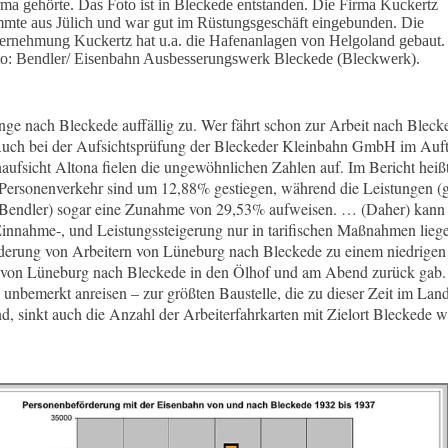
ma gehörte. Das Foto ist in Bleckede entstanden. Die Firma Kuckertz
mmte aus Jülich und war gut im Rüstungsgeschäft eingebunden. Die
ernehmung Kuckertz hat u.a. die Hafenanlagen von Helgoland gebaut.
o: Bendler/ Eisenbahn Ausbesserungswerk Bleckede (Bleckwerk).
nge nach Bleckede auffällig zu. Wer fährt schon zur Arbeit nach Blec
 Auch bei der Aufsichtsprüfung der Bleckeder Kleinbahn GmbH im Auft
aufsicht Altona fielen die ungewöhnlichen Zahlen auf. Im Bericht heiß
ersonenverkehr sind um 12,88% gestiegen, während die Leistungen (g
. Bendler) sogar eine Zunahme von 29,53% aufweisen. … (Daher) kann
Einnahme-, und Leistungssteigerung nur in tarifischen Maßnahmen lieg
örderung von Arbeitern von Lüneburg nach Bleckede zu einem niedrigen T
 von Lüneburg nach Bleckede in den Ölhof und am Abend zurück gab. 
nbemerkt anreisen – zur größten Baustelle, die zu dieser Zeit im Landkr
, sinkt auch die Anzahl der Arbeiterfahrkarten mit Zielort Bleckede w