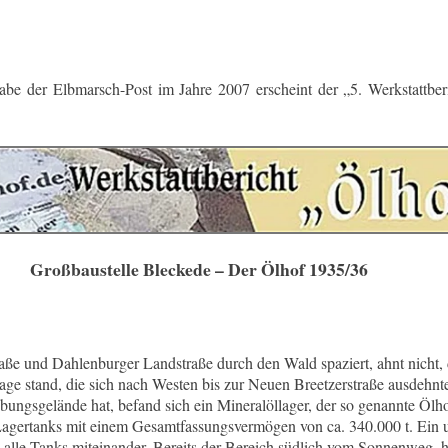
abe der Elbmarsch-Post im Jahre 2007 erscheint der „5. Werkstattber
Großbaustelle Bleckede – Der Ölhof 1935/36
aße und Dahlenburger Landstraße durch den Wald spaziert, ahnt nicht, 
lage stand, die sich nach Westen bis zur Neuen Breetzerstraße ausdehnte
bungsgelände hat, befand sich ein Mineralöllager, der so genannte Ölh
gertanks mit einem Gesamtfassungsvermögen von ca. 340.000 t. Ein u
alle Tanks miteinander. Bereits der Bereich südlich vom Sonnenweg, 