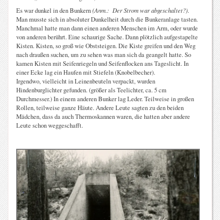
Es war dunkel in den Bunkern
(Anm.: Der Strom war abgeschaltet?)
.
Man musste sich in absoluter Dunkelheit durch die Bunkeranlage tasten.
Manchmal hatte man dann einen anderen Menschen im Arm, oder wurde
von anderen berührt. Eine schaurige Sache. Dann plötzlich aufgestapelte
Kisten. Kisten, so groß wie Obststeigen. Die Kiste greifen und den Weg
nach draußen suchen, um zu sehen was man sich da geangelt hatte. So
kamen Kisten mit Seifenriegeln und Seifenflocken ans Tageslicht. In
einer Ecke lag ein Haufen mit Stiefeln (Knobelbecher).
Irgendwo, vielleicht in Leinenbeuteln verpackt, wurden
Hindenburglichter gefunden. (größer als Teelichter, ca. 5 cm
Durchmesser.) In einem anderen Bunker lag Leder. Teilweise in großen
Rollen, teilweise ganze Häute. Andere Leute sagten zu den beiden
Mädchen, dass da auch Thermoskannen waren, die hatten aber andere
Leute schon weggeschafft.