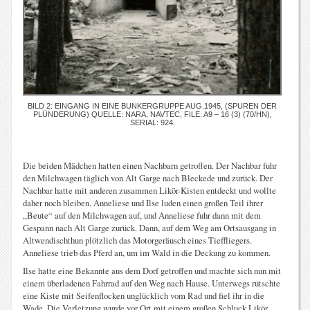
BILD 2: EINGANG IN EINE BUNKERGRUPPE AUG.1945, (SPUREN DER
PLÜNDERUNG) QUELLE: NARA, NAVTEC, FILE: A9 – 16 (3) (70/HN),
SERIAL: 924.
Die beiden Mädchen hatten einen Nachbarn getroffen. Der Nachbar fuhr
den Milchwagen täglich von Alt Garge nach Bleckede und zurück. Der
Nachbar hatte mit anderen zusammen Likör-Kisten entdeckt und wollte
daher noch bleiben. Anneliese und Ilse luden einen großen Teil ihrer
„Beute“ auf den Milchwagen auf, und Anneliese fuhr dann mit dem
Gespann nach Alt Garge zurück. Dann, auf dem Weg am Ortsausgang in
Altwendischthun plötzlich das Motorgeräusch eines Tieffliegers.
Anneliese trieb das Pferd an, um im Wald in die Deckung zu kommen.
Ilse hatte eine Bekannte aus dem Dorf getroffen und machte sich nun mit
einem überladenen Fahrrad auf den Weg nach Hause. Unterwegs rutschte
eine Kiste mit Seifenflocken unglücklich vom Rad und fiel ihr in die
Wade. Die Verletzung wurde vor Ort mit einem großen Schluck Likör