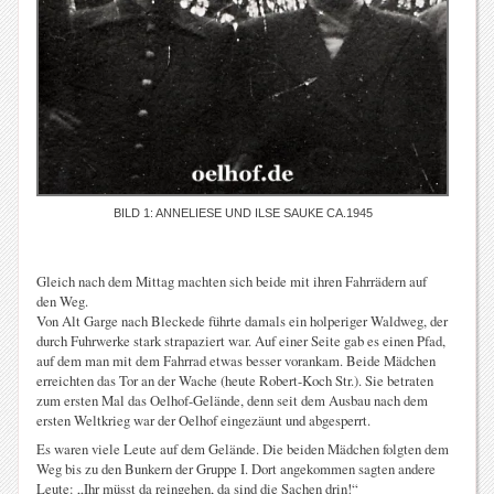
BILD 1: ANNELIESE UND ILSE SAUKE CA.1945
Gleich nach dem Mittag machten sich beide mit ihren Fahrrädern auf
den Weg.
Von Alt Garge nach Bleckede führte damals ein holperiger Waldweg, der
durch Fuhrwerke stark strapaziert war. Auf einer Seite gab es einen Pfad,
auf dem man mit dem Fahrrad etwas besser vorankam. Beide Mädchen
erreichten das Tor an der Wache (heute Robert-Koch Str.). Sie betraten
zum ersten Mal das Oelhof-Gelände, denn seit dem Ausbau nach dem
ersten Weltkrieg war der Oelhof eingezäunt und abgesperrt.
Es waren viele Leute auf dem Gelände. Die beiden Mädchen folgten dem
Weg bis zu den Bunkern der Gruppe I. Dort angekommen sagten andere
Leute: „Ihr müsst da reingehen, da sind die Sachen drin!“